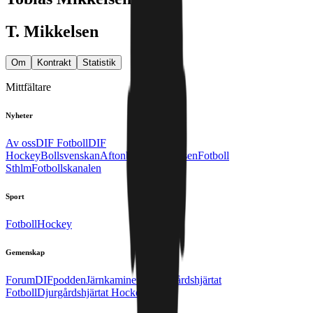
T. Mikkelsen
Om
Kontrakt
Statistik
Mittfältare
Nyheter
Av oss
DIF Fotboll
DIF
Hockey
Bollsvenskan
Aftonbladet
Expressen
Fotboll
Sthlm
Fotbollskanalen
Sport
Fotboll
Hockey
Gemenskap
Forum
DIFpodden
Järnkaminerna
Djurgårdshjärtat
Fotboll
Djurgårdshjärtat Hockey