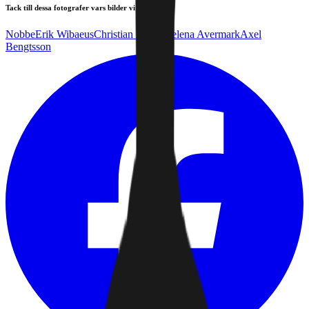
Tack till dessa fotografer vars bilder vi får nyttja!
Nobbe
Erik Wibaeus
Christian Lopez
Helena Avermark
Axel
Bengtsson