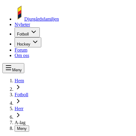
Djurgårdsfamiljen
Nyheter
Fotboll
Hockey
Forum
Om oss
Meny
Hem
Fotboll
Herr
A-lag
Meny