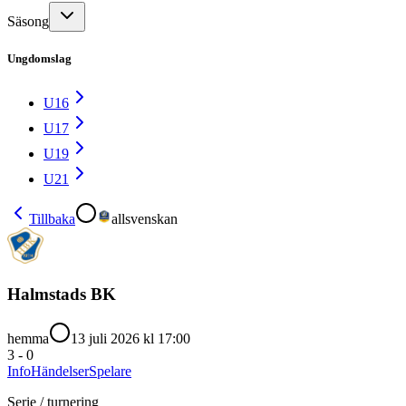
Säsong
Ungdomslag
U16
U17
U19
U21
Tillbaka
allsvenskan
Halmstads BK
hemma
13 juli 2026 kl 17:00
3
-
0
Info
Händelser
Spelare
Serie / turnering