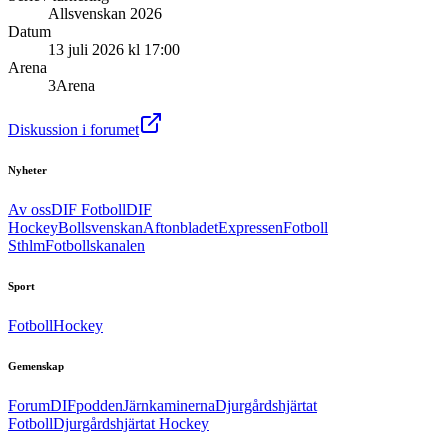
Allsvenskan 2026
Datum
13 juli 2026 kl 17:00
Arena
3Arena
Diskussion i forumet
Nyheter
Av oss
DIF Fotboll
DIF
Hockey
Bollsvenskan
Aftonbladet
Expressen
Fotboll
Sthlm
Fotbollskanalen
Sport
Fotboll
Hockey
Gemenskap
Forum
DIFpodden
Järnkaminerna
Djurgårdshjärtat
Fotboll
Djurgårdshjärtat Hockey