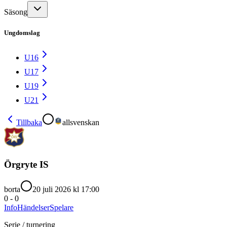
Säsong
Ungdomslag
U16
U17
U19
U21
Tillbaka
allsvenskan
Örgryte IS
borta
20 juli 2026 kl 17:00
0
-
0
Info
Händelser
Spelare
Serie / turnering