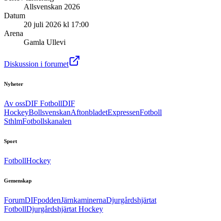
Allsvenskan 2026
Datum
20 juli 2026 kl 17:00
Arena
Gamla Ullevi
Diskussion i forumet
Nyheter
Av oss
DIF Fotboll
DIF
Hockey
Bollsvenskan
Aftonbladet
Expressen
Fotboll
Sthlm
Fotbollskanalen
Sport
Fotboll
Hockey
Gemenskap
Forum
DIFpodden
Järnkaminerna
Djurgårdshjärtat
Fotboll
Djurgårdshjärtat Hockey