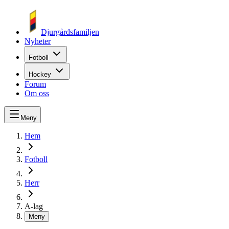
Djurgårdsfamiljen
Nyheter
Fotboll
Hockey
Forum
Om oss
Meny
Hem
Fotboll
Herr
A-lag
Meny